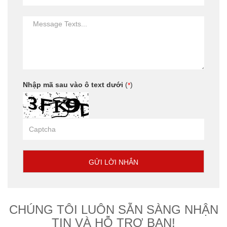
Nhập mã sau vào ô text dưới
(
)
*
CHÚNG TÔI LUÔN SẴN SÀNG NHẬN
TIN VÀ HỖ TRỢ BẠN!