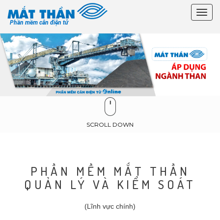
Toggl
Phần mềm cân điện tử
navig
SCROLL DOWN
PHẦN MỀM MẮT THẦN
QUẢN LÝ VÀ KIỂM SOÁT
(Lĩnh vực chính)