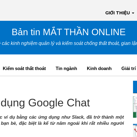
GIỚI THIỆU
Bản tin MẮT THẦN ONLINE
 các kinh nghiệm quản lý và kiểm soát chống thất thoát, gian l
Kiểm soát thất thoát
Tin ngành
Kinh doanh
Giải trí
 dụng Google Chat
ợc ví dụ bằng các ứng dụng như Slack, đã trở thành một
bạn bè, đặc biệt là kể từ năm ngoái khi rất nhiều người