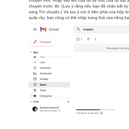
chuyện mới; nhấp vào tên của họ và một cửa sổ bật lê
chuyện trước đó. (Lưu ý rằng nếu bạn đã chặn bất kỳ 
sang Trò chuyện.) Và lưu ý nút ở bên phải của hộp 
quấy rầy; bạn cũng có thể nhập trạng thái của riêng bạ