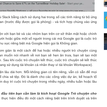
i Slack bằng cách sử dụng hai trong số các tính năng từ bộ ứng
an (trước đây được gọi là phòng) - và tích hợp chúng vào ứng
ện với bạn bè và các nhóm bạn trên cơ sở thân mật hoặc chính
ười hoặc giữa một số người trong cái mà Google gọi là cuộc trò
 vực riêng biệt mà Google hiện gọi là Không gian.
ơn giản là một cách để hai hoặc nhiều người trò chuyện cùng
bạn muốn nói nhanh về nơi bạn sẽ hẹn ăn trưa, bạn sẽ tạo một
Sau khi cuộc trò chuyện kết thúc, cuộc trò chuyện sẽ kết thúc
ang sử dụng tài khoản cá nhân thay vì tài khoản Workspace).
n lâu dài hơn. Mỗi không gian có tên riêng, vẫn có sẵn để mọi
hể chia sẻ tệp. Đó là dành cho các công việc dự án, kế hoạch tổ
 duy trì cuộc trò chuyện trong nhiều ngày, nhiều tuần hoặc lâu
u đầu tiên bạn cần làm là kích hoạt Google Trò chuyện cho
ần thực hiện điều đó một cách riêng biệt trên trình duyệt và trên