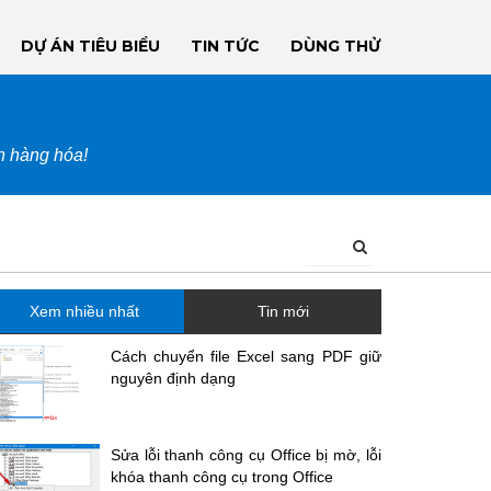
DỰ ÁN TIÊU BIỂU
TIN TỨC
DÙNG THỬ
ận hàng hóa!
Xem nhiều nhất
Tin mới
Cách chuyển file Excel sang PDF giữ
nguyên định dạng
Sửa lỗi thanh công cụ Office bị mờ, lỗi
khóa thanh công cụ trong Office