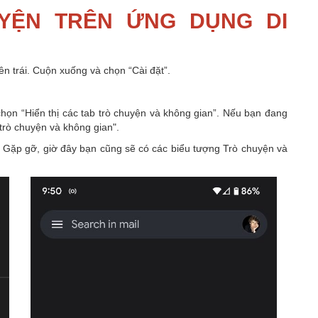
YỆN TRÊN ỨNG DỤNG DI
n trái. Cuộn xuống và chọn “Cài đặt”.
họn “Hiển thị các tab trò chuyện và không gian”. Nếu bạn đang
 trò chuyện và không gian".
à Gặp gỡ, giờ đây bạn cũng sẽ có các biểu tượng Trò chuyện và