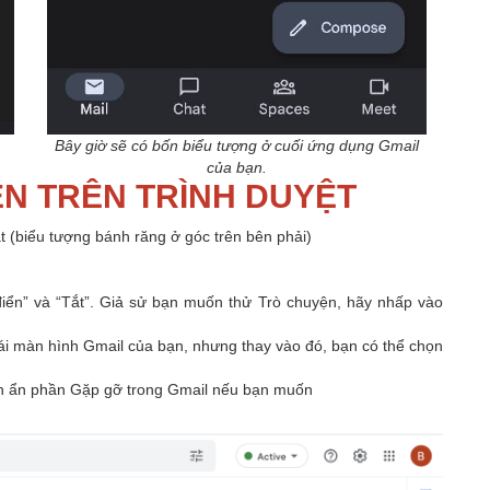
Bây giờ sẽ có bốn biểu tượng ở cuối ứng dụng Gmail
của bạn.
N TRÊN TRÌNH DUYỆT
ặt (biểu tượng bánh răng ở góc trên bên phải)
điển” và “Tắt”. Giả sử bạn muốn thử Trò chuyện, hãy nhấp vào
ái màn hình Gmail của bạn, nhưng thay vào đó, bạn có thể chọn
ạn ẩn phần Gặp gỡ trong Gmail nếu bạn muốn