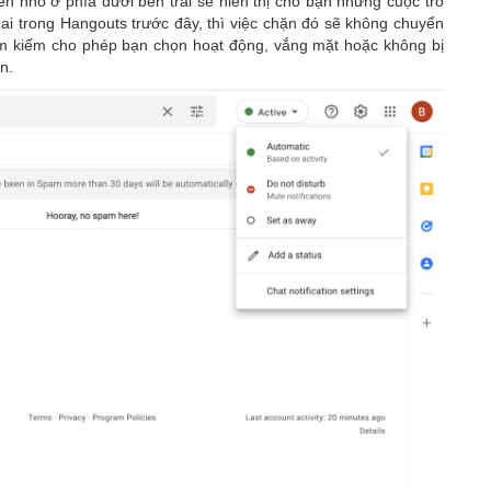
n nhỏ ở phía dưới bên trái sẽ hiển thị cho bạn những cuộc trò
ai trong Hangouts trước đây, thì việc chặn đó sẽ không chuyển
tìm kiếm cho phép bạn chọn hoạt động, vắng mặt hoặc không bị
n.