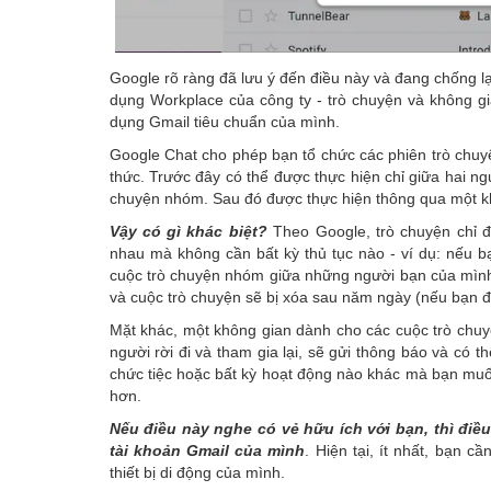
Google rõ ràng đã lưu ý đến điều này và đang chống lạ
dụng Workplace của công ty - trò chuyện và không gi
dụng Gmail tiêu chuẩn của mình.
Google Chat cho phép bạn tổ chức các phiên trò chuy
thức. Trước đây có thể được thực hiện chỉ giữa hai ng
chuyện nhóm. Sau đó được thực hiện thông qua một khu
Vậy có gì khác biệt?
Theo Google, trò chuyện chỉ đ
nhau mà không cần bất kỳ thủ tục nào - ví dụ: nếu 
cuộc trò chuyện nhóm giữa những người bạn của mình. 
và cuộc trò chuyện sẽ bị xóa sau năm ngày (nếu bạn đ
Mặt khác, một không gian dành cho các cuộc trò chuyệ
người rời đi và tham gia lại, sẽ gửi thông báo và có t
chức tiệc hoặc bất kỳ hoạt động nào khác mà bạn muốn
hơn.
Nếu điều này nghe có vẻ hữu ích với bạn, thì điề
tài khoản Gmail của mình
. Hiện tại, ít nhất, bạn c
thiết bị di động của mình.