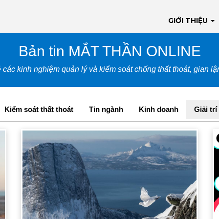
GIỚI THIỆU
Bản tin MẮT THẦN ONLINE
 các kinh nghiệm quản lý và kiểm soát chống thất thoát, gian l
Kiểm soát thất thoát
Tin ngành
Kinh doanh
Giải trí