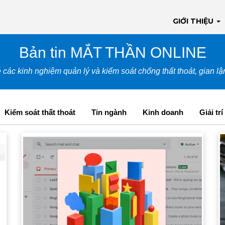
GIỚI THIỆU
Bản tin MẮT THẦN ONLINE
 các kinh nghiệm quản lý và kiểm soát chống thất thoát, gian l
Kiểm soát thất thoát
Tin ngành
Kinh doanh
Giải trí