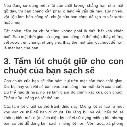
Nếu đang sử dụng một mặt bàn chất lượng, chẳng hạn như mặt
gỗ dày, thì bạn chẳng cần phải lo lắng về vấn đề này. Tuy nhiên,
vật liệu làm bàn càng rẻ, chuột của bạn càng dễ tạo ra vết xước
hoặc mòn.
Tất nhiên, tấm lót chuột cũng không phải là thứ "bất khả chiến
bại". Sau một thời gian sử dụng, bạn cũng có thể nhận thấy những
vết xước trên chúng, nhưng việc thay thế một tấm lót chuột dễ hơn
là mặt bàn của bạn.
3. Tấm lót chuột giữ cho con
chuột của bạn sạch sẽ
Con chuột của bạn sẽ dần bám bụi trên mặt bàn theo thời gian.
Da, bụi hay vụn vặt sẽ bám vào bàn cũng như mặt dưới của chuột.
Dù thế nào đi nữa, nó sẽ làm giảm độ chính xác của con chuột.
Thêm nữa, trông nó rất thô tục.
Các tấm lót chuột có thể tránh điều này. Miếng lót sẽ tạo ra một
khu vực cụ thể để bạn di chuột. Dù rằng bụi và cáu bẩn đó sẽ
không biến mất một cách diệu kỳ chỉ vì sử dụng miếng lót, nhưng
bạn có thể dễ dàng làm sạch miếng lót hơn. Với nước, xà phòng