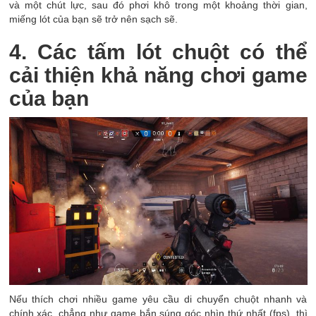
và một chút lực, sau đó phơi khô trong một khoảng thời gian,
miếng lót của bạn sẽ trở nên sạch sẽ.
4. Các tấm lót chuột có thể
cải thiện khả năng chơi game
của bạn
Nếu thích chơi nhiều game yêu cầu di chuyển chuột nhanh và
chính xác, chẳng như game bắn súng góc nhìn thứ nhất (fps), thì