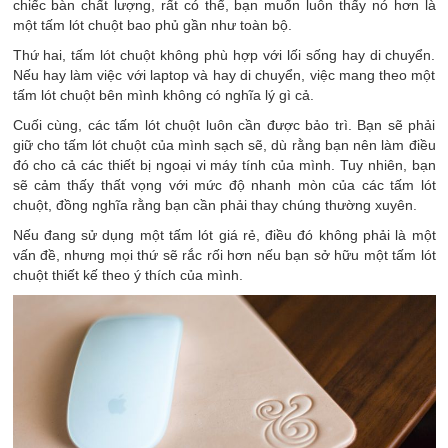
chiếc bàn chất lượng, rất có thể, bạn muốn luôn thấy nó hơn là
một tấm lót chuột bao phủ gần như toàn bộ.
Thứ hai, tấm lót chuột không phù hợp với lối sống hay di chuyển.
Nếu hay làm việc với laptop và hay di chuyển, việc mang theo một
tấm lót chuột bên mình không có nghĩa lý gì cả.
Cuối cùng, các tấm lót chuột luôn cần được bảo trì. Bạn sẽ phải
giữ cho tấm lót chuột của mình sạch sẽ, dù rằng bạn nên làm điều
đó cho cả các thiết bị ngoại vi máy tính của mình. Tuy nhiên, bạn
sẽ cảm thấy thất vọng với mức độ nhanh mòn của các tấm lót
chuột, đồng nghĩa rằng bạn cần phải thay chúng thường xuyên.
Nếu đang sử dụng một tấm lót giá rẻ, điều đó không phải là một
vấn đề, nhưng mọi thứ sẽ rắc rối hơn nếu bạn sở hữu một tấm lót
chuột thiết kế theo ý thích của mình.