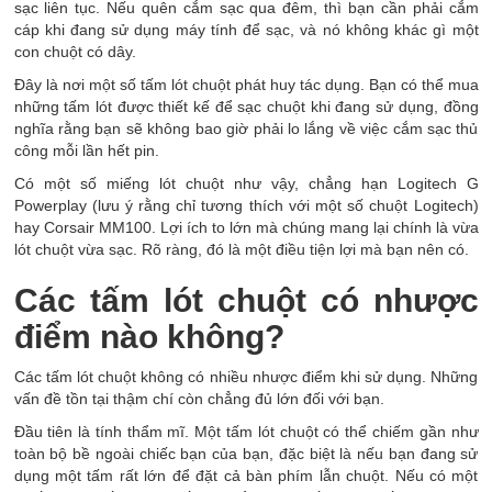
sạc liên tục. Nếu quên cắm sạc qua đêm, thì bạn cần phải cắm
cáp khi đang sử dụng máy tính để sạc, và nó không khác gì một
con chuột có dây.
Đây là nơi một số tấm lót chuột phát huy tác dụng. Bạn có thể mua
những tấm lót được thiết kế để sạc chuột khi đang sử dụng, đồng
nghĩa rằng bạn sẽ không bao giờ phải lo lắng về việc cắm sạc thủ
công mỗi lần hết pin.
Có một số miếng lót chuột như vậy, chẳng hạn Logitech G
Powerplay (lưu ý rằng chỉ tương thích với một số chuột Logitech)
hay Corsair MM100. Lợi ích to lớn mà chúng mang lại chính là vừa
lót chuột vừa sạc. Rõ ràng, đó là một điều tiện lợi mà bạn nên có.
Các tấm lót chuột có nhược
điểm nào không?
Các tấm lót chuột không có nhiều nhược điểm khi sử dụng. Những
vấn đề tồn tại thậm chí còn chẳng đủ lớn đối với bạn.
Đầu tiên là tính thẩm mĩ. Một tấm lót chuột có thể chiếm gần như
toàn bộ bề ngoài chiếc bạn của bạn, đặc biệt là nếu bạn đang sử
dụng một tấm rất lớn để đặt cả bàn phím lẫn chuột. Nếu có một