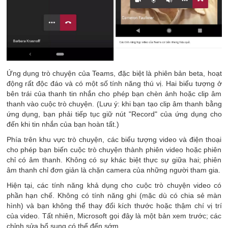
Ứng dụng trò chuyện của Teams, đặc biệt là phiên bản beta, hoạt
động rất độc đáo và có một số tính năng thú vị. Hai biểu tượng ở
bên trái của thanh tin nhắn cho phép bạn chèn ảnh hoặc clip âm
thanh vào cuộc trò chuyện. (Lưu ý: khi bạn tạo clip âm thanh bằng
ứng dụng, bạn phải tiếp tục giữ nút "Record" của ứng dụng cho
đến khi tin nhắn của bạn hoàn tất.)
Phía trên khu vực trò chuyện, các biểu tượng video và điện thoại
cho phép bạn biến cuộc trò chuyện thành phiên video hoặc phiên
chỉ có âm thanh. Không có sự khác biệt thực sự giữa hai; phiên
âm thanh chỉ đơn giản là chặn camera của những người tham gia.
Hiện tại, các tính năng khả dụng cho cuộc trò chuyện video có
phần hạn chế. Không có tính năng ghi (mặc dù có chia sẻ màn
hình) và bạn không thể thay đổi kích thước hoặc thậm chí vị trí
của video. Tất nhiên, Microsoft gọi đây là một bản xem trước; các
chỉnh sửa bổ sung có thể đến sớm.