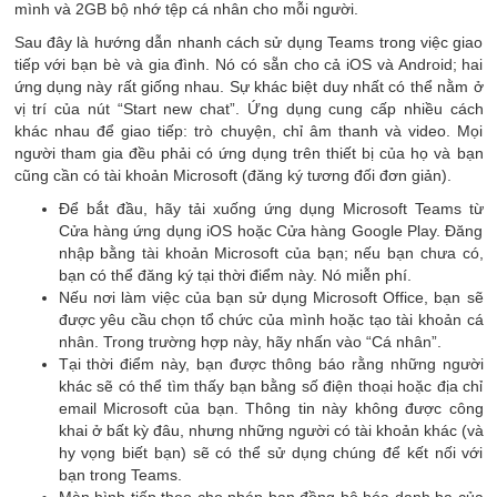
mình và 2GB bộ nhớ tệp cá nhân cho mỗi người.
Sau đây là hướng dẫn nhanh cách sử dụng Teams trong việc giao
tiếp với bạn bè và gia đình. Nó có sẵn cho cả iOS và Android; hai
ứng dụng này rất giống nhau. Sự khác biệt duy nhất có thể nằm ở
vị trí của nút “Start new chat”. Ứng dụng cung cấp nhiều cách
khác nhau để giao tiếp: trò chuyện, chỉ âm thanh và video. Mọi
người tham gia đều phải có ứng dụng trên thiết bị của họ và bạn
cũng cần có tài khoản Microsoft (đăng ký tương đối đơn giản).
Để bắt đầu, hãy tải xuống ứng dụng Microsoft Teams từ
Cửa hàng ứng dụng iOS hoặc Cửa hàng Google Play. Đăng
nhập bằng tài khoản Microsoft của bạn; nếu bạn chưa có,
bạn có thể đăng ký tại thời điểm này. Nó miễn phí.
Nếu nơi làm việc của bạn sử dụng Microsoft Office, bạn sẽ
được yêu cầu chọn tổ chức của mình hoặc tạo tài khoản cá
nhân. Trong trường hợp này, hãy nhấn vào “Cá nhân”.
Tại thời điểm này, bạn được thông báo rằng những người
khác sẽ có thể tìm thấy bạn bằng số điện thoại hoặc địa chỉ
email Microsoft của bạn. Thông tin này không được công
khai ở bất kỳ đâu, nhưng những người có tài khoản khác (và
hy vọng biết bạn) sẽ có thể sử dụng chúng để kết nối với
bạn trong Teams.